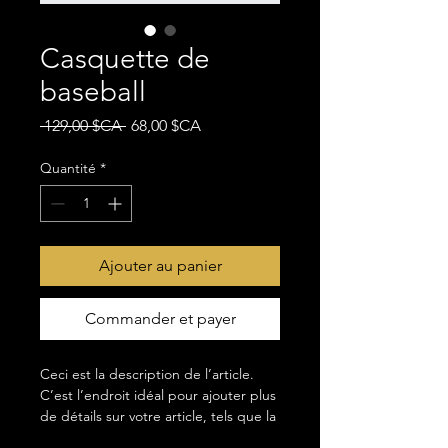
Casquette de
baseball
Prix
Prix
 129,00 $CA 
68,00 $CA
original
promotionnel
Quantité
*
Ajouter au panier
Commander et payer
Ceci est la description de l’article. 
C’est l’endroit idéal pour ajouter plus 
de détails sur votre article, tels que la 
taille, la matière, les conseils 